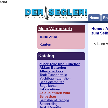
send
Home
Pre
Mein Warenkorb
Home
A
:
zum Sel
< keine Ar
Kaufen
Katalog
505er Teile und Zubehör
Akkus-Batterien
Alles aus Teak
Teak Zubehörteile
Yachtbaumaterialien
Badeleiterstufen
Bügelkante
Jalousietüren
Jalousietüren zum
Selbstbau
Selbstbau-Grätinge
Stiftenreling
Teak Türgriffe