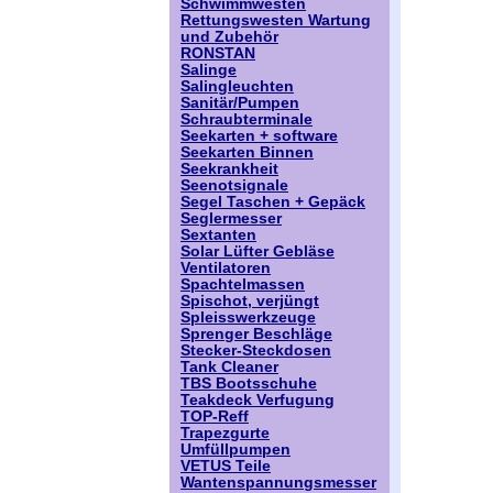
Schwimmwesten
Rettungswesten Wartung
und Zubehör
RONSTAN
Salinge
Salingleuchten
Sanitär/Pumpen
Schraubterminale
Seekarten + software
Seekarten Binnen
Seekrankheit
Seenotsignale
Segel Taschen + Gepäck
Seglermesser
Sextanten
Solar Lüfter Gebläse
Ventilatoren
Spachtelmassen
Spischot, verjüngt
Spleisswerkzeuge
Sprenger Beschläge
Stecker-Steckdosen
Tank Cleaner
TBS Bootsschuhe
Teakdeck Verfugung
TOP-Reff
Trapezgurte
Umfüllpumpen
VETUS Teile
Wantenspannungsmesser