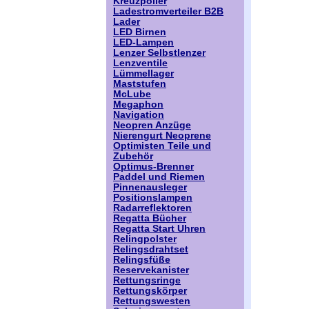
Kreuzpoller
Ladestromverteiler B2B
Lader
LED Birnen
LED-Lampen
Lenzer Selbstlenzer
Lenzventile
Lümmellager
Maststufen
McLube
Megaphon
Navigation
Neopren Anzüge
Nierengurt Neoprene
Optimisten Teile und
Zubehör
Optimus-Brenner
Paddel und Riemen
Pinnenausleger
Positionslampen
Radarreflektoren
Regatta Bücher
Regatta Start Uhren
Relingpolster
Relingsdrahtset
Relingsfüße
Reservekanister
Rettungsringe
Rettungskörper
Rettungswesten