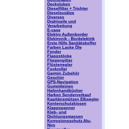
Decksluken
Dieselfilter + Trichter
Dieselzusätze
Diverses
Drahtseile und
Verarbeitung
E-case
Elektro Außenborder
Elektronik - Bordelektrik
Erste Hilfe Sanitätskoffer
Farben Lacke Öle
Fender
Flaggstöcke
Fliegengitter
Flüsterregler
Fockroller
Garmin Zubehör
Geschirr
GPS-Navigation
Gummileinen
Hafenhandbücher
Harken Sonderverkauf
Kapitänsmützen Elbsegler
Kenterschutzkissen
Klappspanner
Kleb- und
Dichtungsmassen
Korrosionsschutz Alu-
Niro