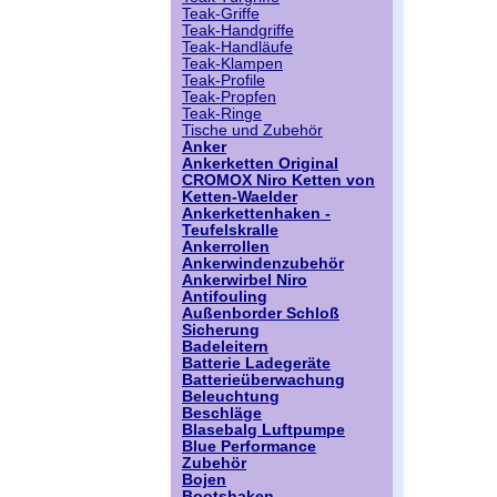
Teak-Griffe
Teak-Handgriffe
Teak-Handläufe
Teak-Klampen
Teak-Profile
Teak-Propfen
Teak-Ringe
Tische und Zubehör
Anker
Ankerketten Original
CROMOX Niro Ketten von
Ketten-Waelder
Ankerkettenhaken -
Teufelskralle
Ankerrollen
Ankerwindenzubehör
Ankerwirbel Niro
Antifouling
Außenborder Schloß
Sicherung
Badeleitern
Batterie Ladegeräte
Batterieüberwachung
Beleuchtung
Beschläge
Blasebalg Luftpumpe
Blue Performance
Zubehör
Bojen
Bootshaken