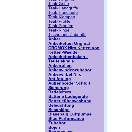
Teak-Griffe
Teak-Handgriffe
Teak-Handläufe
Teak-Klampen
Teak-Profile
Teak-Propfen
Teak-Ringe
Tische und Zubehör
Anker
Ankerketten Original
CROMOX Niro Ketten von
Ketten-Waelder
Ankerkettenhaken -
Teufelskralle
Ankerrollen
Ankerwindenzubehör
Ankerwirbel Niro
Antifouling
Außenborder Schloß
Sicherung
Badeleitern
Batterie Ladegeräte
Batterieüberwachung
Beleuchtung
Beschläge
Blasebalg Luftpumpe
Blue Performance
Zubehör
Bojen
Bootshaken