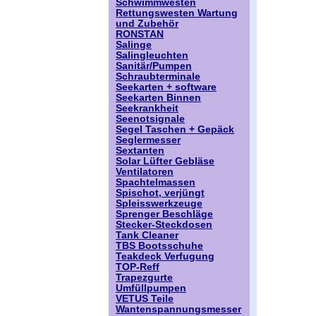
Schwimmwesten
Rettungswesten Wartung
und Zubehör
RONSTAN
Salinge
Salingleuchten
Sanitär/Pumpen
Schraubterminale
Seekarten + software
Seekarten Binnen
Seekrankheit
Seenotsignale
Segel Taschen + Gepäck
Seglermesser
Sextanten
Solar Lüfter Gebläse
Ventilatoren
Spachtelmassen
Spischot, verjüngt
Spleisswerkzeuge
Sprenger Beschläge
Stecker-Steckdosen
Tank Cleaner
TBS Bootsschuhe
Teakdeck Verfugung
TOP-Reff
Trapezgurte
Umfüllpumpen
VETUS Teile
Wantenspannungsmesser