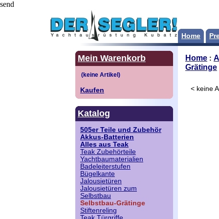
send
Home
Pre
Mein Warenkorb
Home
A
:
Grätinge
< keine Ar
Kaufen
Katalog
505er Teile und Zubehör
Akkus-Batterien
Alles aus Teak
Teak Zubehörteile
Yachtbaumaterialien
Badeleiterstufen
Bügelkante
Jalousietüren
Jalousietüren zum
Selbstbau
Selbstbau-Grätinge
Stiftenreling
Teak Türgriffe