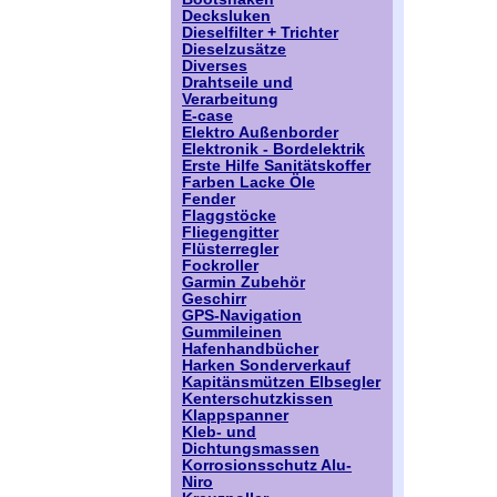
Decksluken
Dieselfilter + Trichter
Dieselzusätze
Diverses
Drahtseile und
Verarbeitung
E-case
Elektro Außenborder
Elektronik - Bordelektrik
Erste Hilfe Sanitätskoffer
Farben Lacke Öle
Fender
Flaggstöcke
Fliegengitter
Flüsterregler
Fockroller
Garmin Zubehör
Geschirr
GPS-Navigation
Gummileinen
Hafenhandbücher
Harken Sonderverkauf
Kapitänsmützen Elbsegler
Kenterschutzkissen
Klappspanner
Kleb- und
Dichtungsmassen
Korrosionsschutz Alu-
Niro