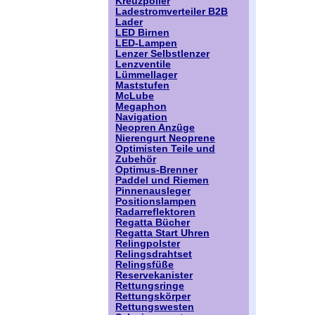
Kreuzpoller
Ladestromverteiler B2B
Lader
LED Birnen
LED-Lampen
Lenzer Selbstlenzer
Lenzventile
Lümmellager
Maststufen
McLube
Megaphon
Navigation
Neopren Anzüge
Nierengurt Neoprene
Optimisten Teile und
Zubehör
Optimus-Brenner
Paddel und Riemen
Pinnenausleger
Positionslampen
Radarreflektoren
Regatta Bücher
Regatta Start Uhren
Relingpolster
Relingsdrahtset
Relingsfüße
Reservekanister
Rettungsringe
Rettungskörper
Rettungswesten