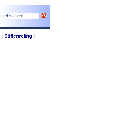
n
Stiftenreling
:
: