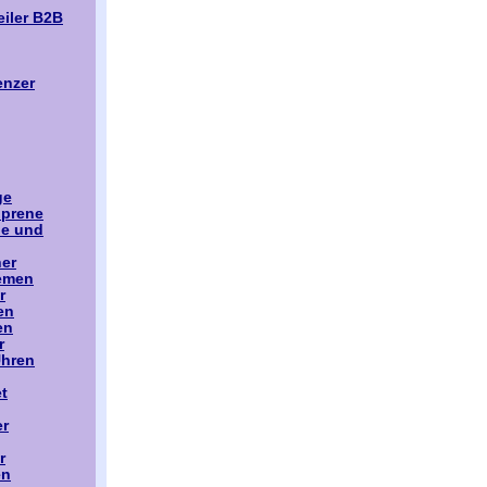
iler B2B
enzer
ge
oprene
le und
er
emen
r
en
en
r
Uhren
t
er
r
en