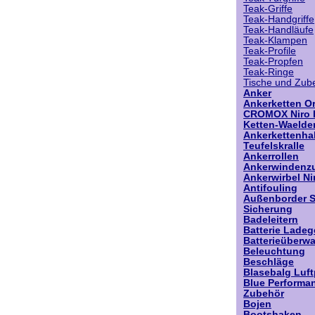
Teak-Griffe
Teak-Handgriffe
Teak-Handläufe
Teak-Klampen
Teak-Profile
Teak-Propfen
Teak-Ringe
Tische und Zub
Anker
Ankerketten Or
CROMOX Niro 
Ketten-Waelde
Ankerkettenha
Teufelskralle
Ankerrollen
Ankerwindenz
Ankerwirbel Ni
Antifouling
Außenborder 
Sicherung
Badeleitern
Batterie Ladeg
Batterieüberw
Beleuchtung
Beschläge
Blasebalg Luf
Blue Performa
Zubehör
Bojen
Bootshaken