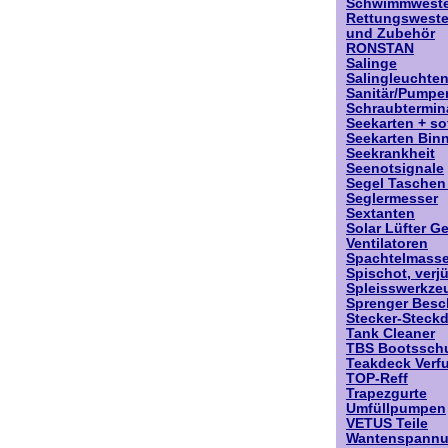
Schwimmwest
Rettungswest
und Zubehör
RONSTAN
Salinge
Salingleuchte
Sanitär/Pumpe
Schraubtermin
Seekarten + so
Seekarten Bin
Seekrankheit
Seenotsignale
Segel Taschen
Seglermesser
Sextanten
Solar Lüfter G
Ventilatoren
Spachtelmass
Spischot, verj
Spleisswerkze
Sprenger Besc
Stecker-Steck
Tank Cleaner
TBS Bootssch
Teakdeck Verf
TOP-Reff
Trapezgurte
Umfüllpumpen
VETUS Teile
Wantenspannu