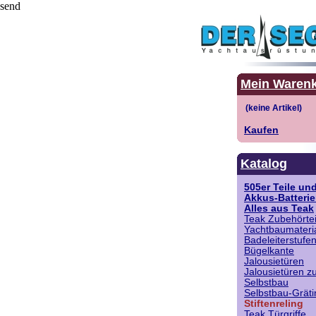
send
Mein Waren
Kaufen
Katalog
505er Teile un
Akkus-Batteri
Alles aus Teak
Teak Zubehörtei
Yachtbaumateria
Badeleiterstufe
Bügelkante
Jalousietüren
Jalousietüren 
Selbstbau
Selbstbau-Grät
Stiftenreling
Teak Türgriffe