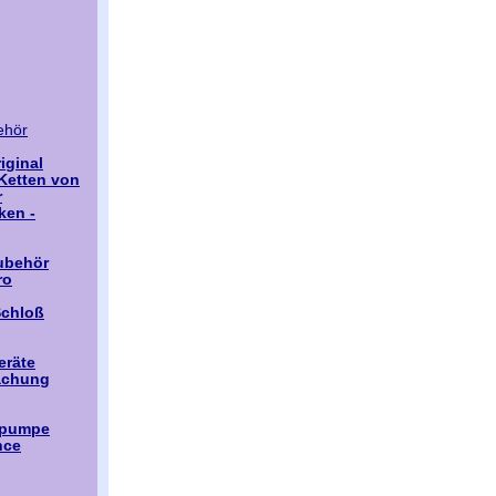
ehör
iginal
Ketten von
r
ken -
ubehör
ro
Schloß
eräte
achung
tpumpe
nce