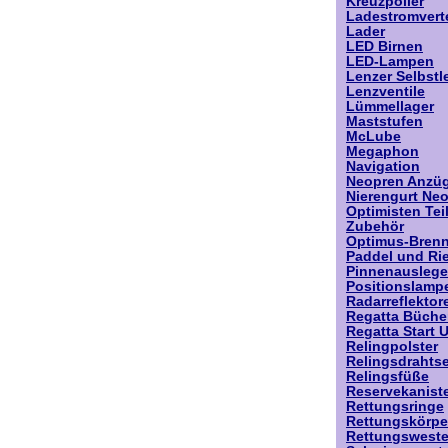
Kreuzpoller
Ladestromverte
Lader
LED Birnen
LED-Lampen
Lenzer Selbstl
Lenzventile
Lümmellager
Maststufen
McLube
Megaphon
Navigation
Neopren Anzü
Nierengurt Ne
Optimisten Tei
Zubehör
Optimus-Brenn
Paddel und Ri
Pinnenauslege
Positionslamp
Radarreflektor
Regatta Büche
Regatta Start 
Relingpolster
Relingsdrahtse
Relingsfüße
Reservekanist
Rettungsringe
Rettungskörpe
Rettungswest