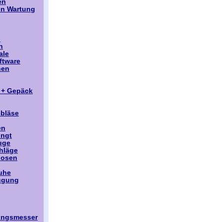
en
en Wartung
n
n
ale
ftware
nen
 + Gepäck
ebläse
en
üngt
uge
hläge
dosen
uhe
ugung
ngsmesser