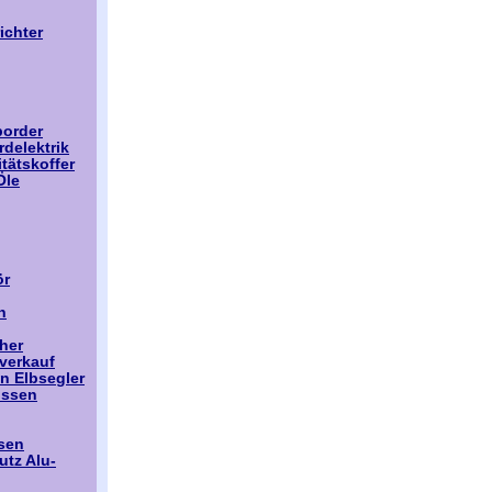
richter
border
rdelektrik
itätskoffer
Öle
ör
n
her
verkauf
n Elbsegler
issen
sen
tz Alu-