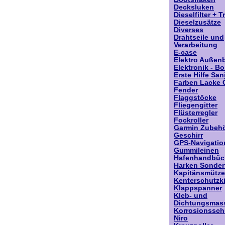
Decksluken
Dieselfilter + T
Dieselzusätze
Diverses
Drahtseile und
Verarbeitung
E-case
Elektro Außen
Elektronik - Bo
Erste Hilfe San
Farben Lacke 
Fender
Flaggstöcke
Fliegengitter
Flüsterregler
Fockroller
Garmin Zubeh
Geschirr
GPS-Navigatio
Gummileinen
Hafenhandbüc
Harken Sonder
Kapitänsmütze
Kenterschutzk
Klappspanner
Kleb- und
Dichtungsmas
Korrosionsschu
Niro