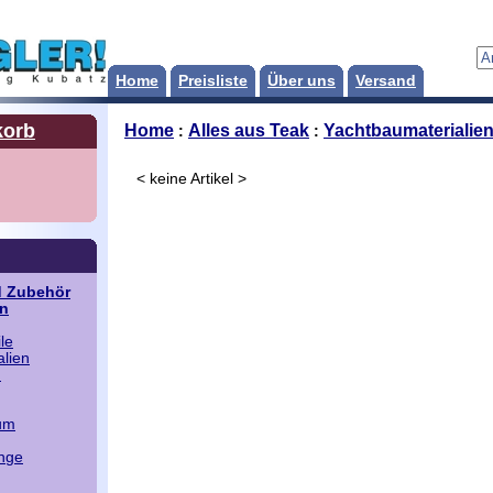
Home
Preisliste
Über uns
Versand
korb
Home
Alles aus Teak
Yachtbaumaterialie
:
:
< keine Artikel >
d Zubehör
en
le
lien
n
zum
inge