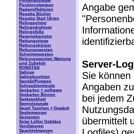
Pinnenausleger
Angabe gem
Positionslampen
Radarreflektoren
Regatta Bücher
"Personenbe
Regatta Start Uhren
Relingpolster
Informatione
Relingsdrahtset
Relingsfüße
Reservekanister
identifizier
Rettungsringe
Rettungskörper
Rettungswesten
Schwimmwesten
Rettungswesten Wartung
Server-Log
und Zubehör
RONSTAN
Salinge
Sie können
Salingleuchten
Sanitär/Pumpen
Angaben zu
Schraubterminale
Seekarten + software
Seekarten Binnen
bei jedem Z
Seekrankheit
Seenotsignale
Nutzungsdat
Segel Taschen + Gepäck
Seglermesser
Sextanten
übermittelt 
Solar Lüfter Gebläse
Ventilatoren
Logfiles) g
Spachtelmassen