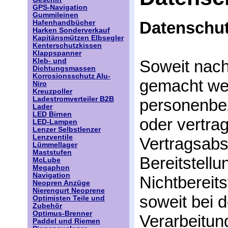
GPS-Navigation
Gummileinen
Datenschut
Hafenhandbücher
Harken Sonderverkauf
Kapitänsmützen Elbsegler
Kenterschutzkissen
Klappspanner
Kleb- und
Soweit nac
Dichtungsmassen
Korrosionsschutz Alu-
gemacht werd
Niro
Kreuzpoller
Ladestromverteiler B2B
personenbe
Lader
LED Birnen
oder vertra
LED-Lampen
Lenzer Selbstlenzer
Lenzventile
Vertragsabsc
Lümmellager
Maststufen
Bereitstellu
McLube
Megaphon
Navigation
Nichtbereits
Neopren Anzüge
Nierengurt Neoprene
soweit bei 
Optimisten Teile und
Zubehör
Optimus-Brenner
Verarbeitun
Paddel und Riemen