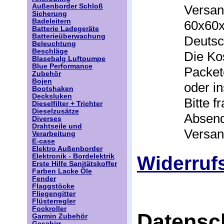
Versan
Außenborder Schloß
Sicherung
Badeleitern
60x60x
Batterie Ladegeräte
Batterieüberwachung
Deutsc
Beleuchtung
Beschläge
Die Ko
Blasebalg Luftpumpe
Blue Performance
Packet
Zubehör
Bojen
oder i
Bootshaken
Decksluken
Bitte 
Dieselfilter + Trichter
Dieselzusätze
Absend
Diverses
Drahtseile und
Versan
Verarbeitung
E-case
Elektro Außenborder
Widerruf
Elektronik - Bordelektrik
Erste Hilfe Sanitätskoffer
Farben Lacke Öle
Fender
Flaggstöcke
Fliegengitter
Flüsterregler
Fockroller
Datensc
Garmin Zubehör
Geschirr