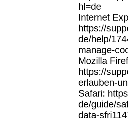
hl=de
Internet Exp
https://supp
de/help/174
manage-coo
Mozilla Fire
https://supp
erlauben-u
Safari: http
de/guide/sa
data-sfri11