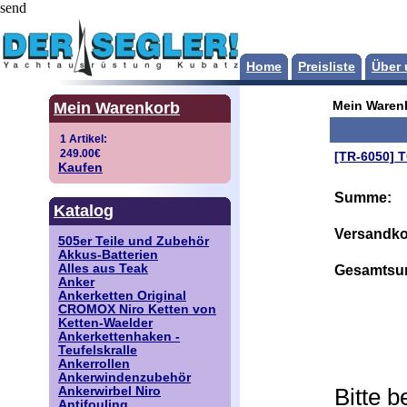
send
Home
Preisliste
Über 
Mein Warenkorb
Mein Waren
[TR-6050] 
Kaufen
Summe:
Katalog
Versandko
505er Teile und Zubehör
Akkus-Batterien
Alles aus Teak
Gesamtsu
Anker
Ankerketten Original
CROMOX Niro Ketten von
Ketten-Waelder
Ankerkettenhaken -
Teufelskralle
Ankerrollen
Ankerwindenzubehör
Bitte 
Ankerwirbel Niro
Antifouling