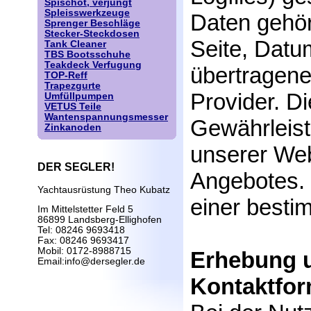
Spischot, verjüngt
Spleisswerkzeuge
Daten gehö
Sprenger Beschläge
Stecker-Steckdosen
Seite, Datu
Tank Cleaner
TBS Bootsschuhe
Teakdeck Verfugung
übertragen
TOP-Reff
Trapezgurte
Provider. D
Umfüllpumpen
VETUS Teile
Wantenspannungsmesser
Gewährleist
Zinkanoden
unserer Web
DER SEGLER!
Angebotes. 
Yachtausrüstung Theo Kubatz
einer besti
Im Mittelstetter Feld 5
86899 Landsberg-Ellighofen
Tel: 08246 9693418
Fax: 08246 9693417
Mobil: 0172-8988715
Erhebung u
Email:info@dersegler.de
Kontaktfor