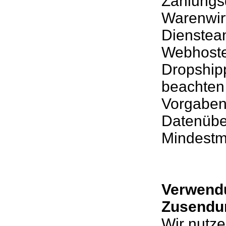
Zahlungsd
Warenwirt
Dienstean
Webhoster
Dropshipp
beachten 
Vorgaben
Datenüber
Mindestm
Verwendu
Zusendun
Wir nutz