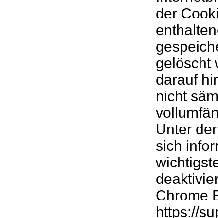
der Cooki
enthalten
gespeiche
gelöscht 
darauf hi
nicht säm
vollumfä
Unter de
sich info
wichtigst
deaktivie
Chrome B
https://