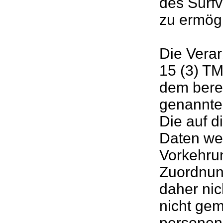
des Surfv
zu ermög
Die Verar
15 (3) TM
dem bere
genannte
Die auf 
Daten we
Vorkehru
Zuordnung
daher ni
nicht ge
personen