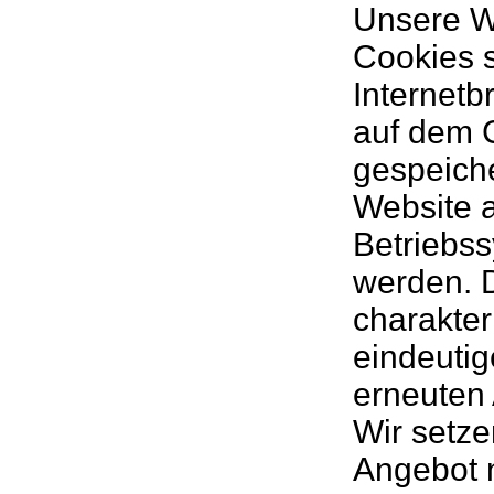
Unsere W
Cookies s
Internetb
auf dem 
gespeiche
Website a
Betriebss
werden. D
charakter
eindeutig
erneuten 
Wir setz
Angebot n