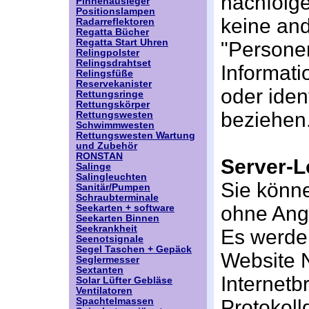
nachfolg
Pinnenausleger
Positionslampen
keine an
Radarreflektoren
Regatta Bücher
Regatta Start Uhren
"Persone
Relingpolster
Relingsdrahtset
Informatio
Relingsfüße
Reservekanister
oder iden
Rettungsringe
Rettungskörper
beziehen
Rettungswesten
Schwimmwesten
Rettungswesten Wartung
und Zubehör
RONSTAN
Server-L
Salinge
Salingleuchten
Sie könn
Sanitär/Pumpen
Schraubterminale
ohne Ang
Seekarten + software
Seekarten Binnen
Seekrankheit
Es werden
Seenotsignale
Segel Taschen + Gepäck
Website 
Seglermesser
Sextanten
Internetb
Solar Lüfter Gebläse
Ventilatoren
Spachtelmassen
Protokoll