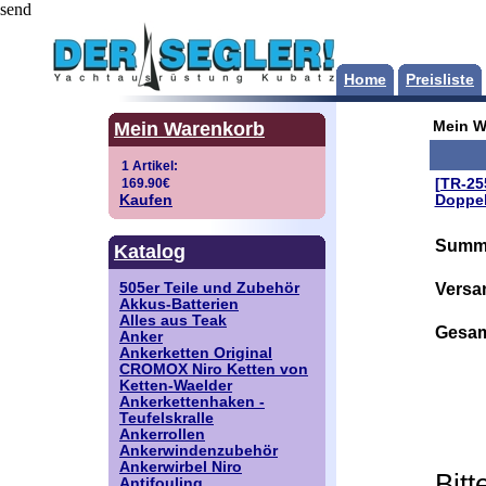
send
Home
Preisliste
Mein Warenkorb
Mein W
[TR-25
Kaufen
Doppel
Summ
Katalog
Versa
505er Teile und Zubehör
Akkus-Batterien
Alles aus Teak
Gesa
Anker
Ankerketten Original
CROMOX Niro Ketten von
Ketten-Waelder
Ankerkettenhaken -
Teufelskralle
Ankerrollen
Ankerwindenzubehör
Ankerwirbel Niro
Bitt
Antifouling