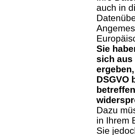
auch in d
Datenüber
Angemess
Europäis
Sie habe
sich aus
ergeben, 
DSGVO b
betreffe
widerspr
Dazu müs
in Ihrem 
Sie jedoc