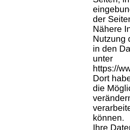
eingebun
der Seite
Nähere I
Nutzung 
in den D
unter
https://w
Dort hab
die Mögli
verändern
verarbeit
können.
Ihre Dat