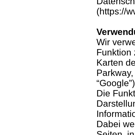
Datensch
(https://
Verwend
Wir verw
Funktion
Karten de
Parkway,
“Google”)
Die Funkt
Darstell
Informati
Dabei we
Seiten, i