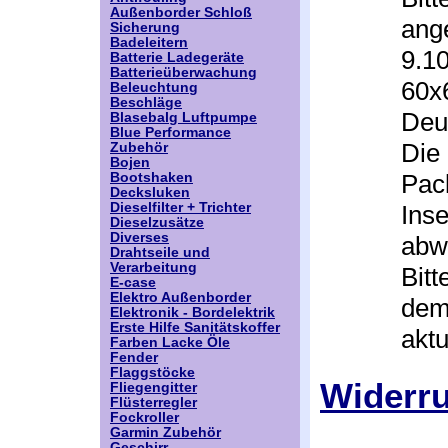
Außenborder Schloß
ang
Sicherung
Badeleitern
9.1
Batterie Ladegeräte
Batterieüberwachung
60x
Beleuchtung
Beschläge
Deu
Blasebalg Luftpumpe
Blue Performance
Die
Zubehör
Bojen
Pack
Bootshaken
Decksluken
Inse
Dieselfilter + Trichter
Dieselzusätze
Diverses
abw
Drahtseile und
Verarbeitung
Bitt
E-case
Elektro Außenborder
dem
Elektronik - Bordelektrik
Erste Hilfe Sanitätskoffer
aktu
Farben Lacke Öle
Fender
Flaggstöcke
Widerr
Fliegengitter
Flüsterregler
Fockroller
Garmin Zubehör
Geschirr