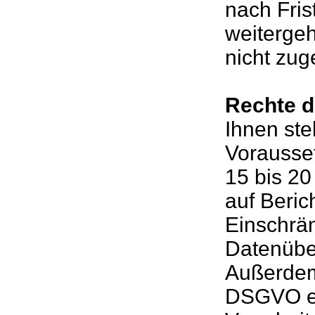
nach Fris
weiterge
nicht zug
Rechte d
Ihnen ste
Vorausse
15 bis 2
auf Beric
Einschrän
Datenüber
Außerdem 
DSGVO ei