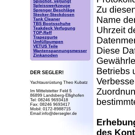
Spischot, verjüngt
Spleisswerkzeuge
Zu diese
Sprenger Beschläge
Stecker-Steckdosen
Name der
Tank Cleaner
TBS Bootsschuhe
Uhrzeit d
Teakdeck Verfugung
TOP-Reff
Trapezgurte
Datenmen
Umfüllpumpen
VETUS Teile
Diese Dat
Wantenspannungsmesser
Zinkanoden
Gewährlei
Betriebs 
DER SEGLER!
Verbesse
Yachtausrüstung Theo Kubatz
Zuordnun
Im Mittelstetter Feld 5
86899 Landsberg-Ellighofen
bestimmte
Tel: 08246 9693418
Fax: 08246 9693417
Mobil: 0172-8988715
Email:info@dersegler.de
Erhebung
des Kont