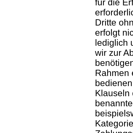
für die E
erforderl
Dritte oh
erfolgt n
lediglich
wir zur A
benötigen
Rahmen e
bedienen.
Klauseln 
benannte
beispiel
Kategorie