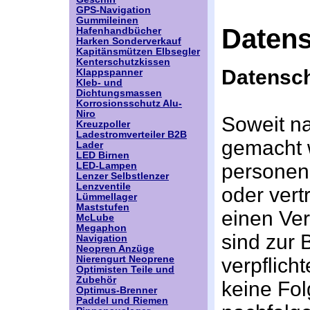
GPS-Navigation
Gummileinen
Daten
Hafenhandbücher
Harken Sonderverkauf
Kapitänsmützen Elbsegler
Kenterschutzkissen
Datensch
Klappspanner
Kleb- und
Dichtungsmassen
Korrosionsschutz Alu-
Niro
Soweit n
Kreuzpoller
Ladestromverteiler B2B
gemacht w
Lader
LED Birnen
personen
LED-Lampen
Lenzer Selbstlenzer
Lenzventile
oder vert
Lümmellager
Maststufen
einen Ver
McLube
Megaphon
sind zur 
Navigation
Neopren Anzüge
Nierengurt Neoprene
verpflicht
Optimisten Teile und
Zubehör
keine Fol
Optimus-Brenner
Paddel und Riemen