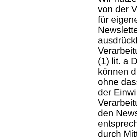
von der V
für eige
Newslett
ausdrück
Verarbeit
(1) lit. 
können di
ohne das
der Einwi
Verarbeit
den Newsl
entsprec
durch Mit