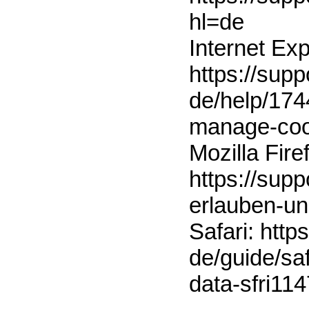
hl=de
Internet Exp
https://supp
de/help/174
manage-coo
Mozilla Fire
https://supp
erlauben-u
Safari: http
de/guide/sa
data-sfri11