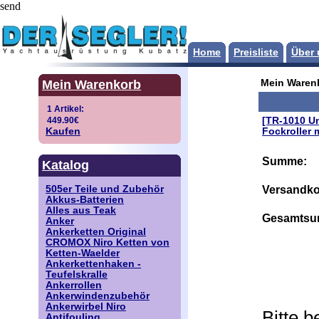
send
Home
Preisliste
Über 
Mein Warenkorb
Mein Waren
[TR-1010 U
Kaufen
Fockroller m
Summe:
Katalog
Versandko
505er Teile und Zubehör
Akkus-Batterien
Alles aus Teak
Gesamtsu
Anker
Ankerketten Original
CROMOX Niro Ketten von
Ketten-Waelder
Ankerkettenhaken -
Teufelskralle
Ankerrollen
Ankerwindenzubehör
Ankerwirbel Niro
Bitte 
Antifouling