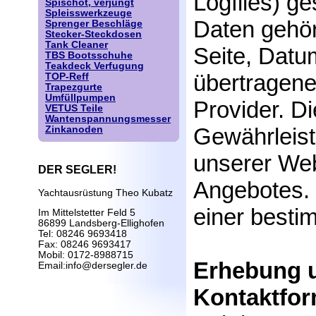
Logfiles) g
Spischot, verjüngt
Spleisswerkzeuge
Daten gehö
Sprenger Beschläge
Stecker-Steckdosen
Tank Cleaner
Seite, Datu
TBS Bootsschuhe
Teakdeck Verfugung
übertragen
TOP-Reff
Trapezgurte
Umfüllpumpen
Provider. D
VETUS Teile
Wantenspannungsmesser
Gewährleist
Zinkanoden
unserer Web
DER SEGLER!
Angebotes. 
Yachtausrüstung Theo Kubatz
einer besti
Im Mittelstetter Feld 5
86899 Landsberg-Ellighofen
Tel: 08246 9693418
Fax: 08246 9693417
Mobil: 0172-8988715
Erhebung u
Email:info@dersegler.de
Kontaktfor