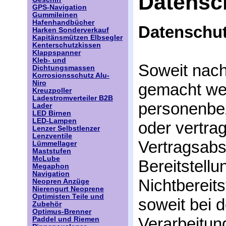
Datensc
GPS-Navigation
Gummileinen
Hafenhandbücher
Datenschut
Harken Sonderverkauf
Kapitänsmützen Elbsegler
Kenterschutzkissen
Klappspanner
Kleb- und
Soweit nac
Dichtungsmassen
Korrosionsschutz Alu-
Niro
gemacht werd
Kreuzpoller
Ladestromverteiler B2B
personenbe
Lader
LED Birnen
LED-Lampen
oder vertra
Lenzer Selbstlenzer
Lenzventile
Vertragsabsc
Lümmellager
Maststufen
McLube
Bereitstellu
Megaphon
Navigation
Nichtbereits
Neopren Anzüge
Nierengurt Neoprene
Optimisten Teile und
soweit bei 
Zubehör
Optimus-Brenner
Verarbeitun
Paddel und Riemen