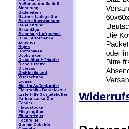
Außenborder Schloß
Versan
Sicherung
Badeleitern
60x60x
Batterie Ladegeräte
Batterieüberwachung
Deutsc
Beleuchtung
Beschläge
Die Ko
Blasebalg Luftpumpe
Blue Performance
Packet
Zubehör
Bojen
oder i
Bootshaken
Decksluken
Bitte 
Dieselfilter + Trichter
Dieselzusätze
Diverses
Absend
Drahtseile und
Verarbeitung
Versan
E-case
Elektro Außenborder
Elektronik - Bordelektrik
Widerruf
Erste Hilfe Sanitätskoffer
Farben Lacke Öle
Fender
Flaggstöcke
Fliegengitter
Flüsterregler
Fockroller
Garmin Zubehör
Geschirr