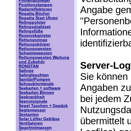
Pinnenausleger
Positionslampen
Angabe gem
Radarreflektoren
Regatta Bücher
"Personenbe
Regatta Start Uhren
Relingpolster
Relingsdrahtset
Informatione
Relingsfüße
Reservekanister
Rettungsringe
identifizier
Rettungskörper
Rettungswesten
Schwimmwesten
Rettungswesten Wartung
und Zubehör
Server-Log
RONSTAN
Salinge
Sie können
Salingleuchten
Sanitär/Pumpen
Schraubterminale
Angaben zu
Seekarten + software
Seekarten Binnen
bei jedem Z
Seekrankheit
Seenotsignale
Segel Taschen + Gepäck
Nutzungsdat
Seglermesser
Sextanten
übermittelt 
Solar Lüfter Gebläse
Ventilatoren
Spachtelmassen