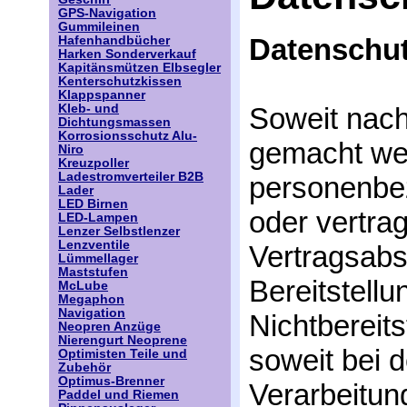
GPS-Navigation
Gummileinen
Datenschut
Hafenhandbücher
Harken Sonderverkauf
Kapitänsmützen Elbsegler
Kenterschutzkissen
Klappspanner
Kleb- und
Soweit nac
Dichtungsmassen
Korrosionsschutz Alu-
gemacht werd
Niro
Kreuzpoller
Ladestromverteiler B2B
personenbe
Lader
LED Birnen
oder vertra
LED-Lampen
Lenzer Selbstlenzer
Lenzventile
Vertragsabsc
Lümmellager
Maststufen
Bereitstellu
McLube
Megaphon
Navigation
Nichtbereits
Neopren Anzüge
Nierengurt Neoprene
soweit bei 
Optimisten Teile und
Zubehör
Optimus-Brenner
Verarbeitun
Paddel und Riemen