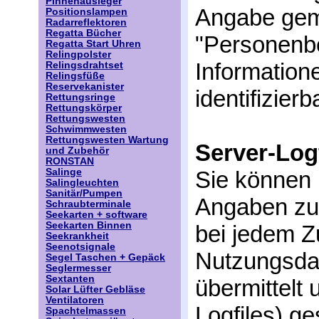
Pinnenausleger
Angabe gem
Positionslampen
Radarreflektoren
Regatta Bücher
"Personenbe
Regatta Start Uhren
Relingpolster
Informatione
Relingsdrahtset
Relingsfüße
Reservekanister
identifizier
Rettungsringe
Rettungskörper
Rettungswesten
Schwimmwesten
Rettungswesten Wartung
Server-Log
und Zubehör
RONSTAN
Salinge
Sie können
Salingleuchten
Sanitär/Pumpen
Angaben zu
Schraubterminale
Seekarten + software
Seekarten Binnen
bei jedem Z
Seekrankheit
Seenotsignale
Nutzungsdat
Segel Taschen + Gepäck
Seglermesser
Sextanten
übermittelt 
Solar Lüfter Gebläse
Ventilatoren
Logfiles) g
Spachtelmassen