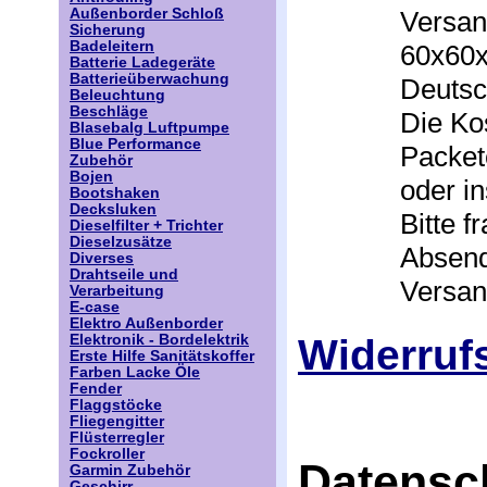
Versan
Außenborder Schloß
Sicherung
Badeleitern
60x60x
Batterie Ladegeräte
Batterieüberwachung
Deutsc
Beleuchtung
Beschläge
Die Ko
Blasebalg Luftpumpe
Blue Performance
Packet
Zubehör
Bojen
oder i
Bootshaken
Decksluken
Bitte 
Dieselfilter + Trichter
Dieselzusätze
Absend
Diverses
Drahtseile und
Versan
Verarbeitung
E-case
Elektro Außenborder
Widerruf
Elektronik - Bordelektrik
Erste Hilfe Sanitätskoffer
Farben Lacke Öle
Fender
Flaggstöcke
Fliegengitter
Flüsterregler
Fockroller
Datensc
Garmin Zubehör
Geschirr