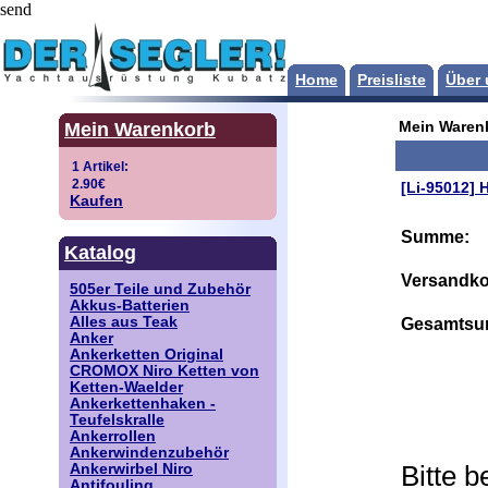
send
Home
Preisliste
Über 
Mein Warenkorb
Mein Waren
[Li-95012]
Kaufen
Summe:
Katalog
Versandko
505er Teile und Zubehör
Akkus-Batterien
Alles aus Teak
Gesamtsu
Anker
Ankerketten Original
CROMOX Niro Ketten von
Ketten-Waelder
Ankerkettenhaken -
Teufelskralle
Ankerrollen
Ankerwindenzubehör
Bitte 
Ankerwirbel Niro
Antifouling