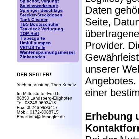
Spischot, verjüngt
Spleisswerkzeuge
Daten gehö
Sprenger Beschläge
Stecker-Steckdosen
Seite, Datu
Tank Cleaner
TBS Bootsschuhe
Teakdeck Verfugung
übertragen
TOP-Reff
Trapezgurte
Provider. D
Umfüllpumpen
VETUS Teile
Wantenspannungsmesser
Gewährleist
Zinkanoden
unserer Web
DER SEGLER!
Angebotes. 
Yachtausrüstung Theo Kubatz
einer besti
Im Mittelstetter Feld 5
86899 Landsberg-Ellighofen
Tel: 08246 9693418
Fax: 08246 9693417
Mobil: 0172-8988715
Erhebung u
Email:info@dersegler.de
Kontaktfor