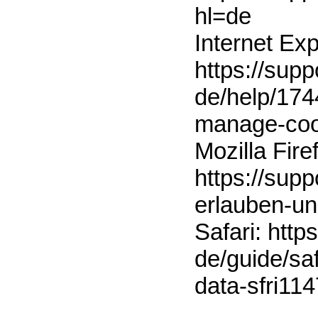
hl=de
Internet Exp
https://supp
de/help/174
manage-coo
Mozilla Fire
https://supp
erlauben-u
Safari: http
de/guide/sa
data-sfri11