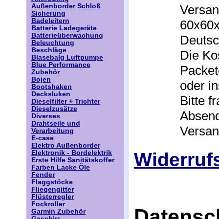
Versan
Außenborder Schloß
Sicherung
Badeleitern
60x60x
Batterie Ladegeräte
Batterieüberwachung
Deutsc
Beleuchtung
Beschläge
Die Ko
Blasebalg Luftpumpe
Blue Performance
Packet
Zubehör
Bojen
oder i
Bootshaken
Decksluken
Bitte 
Dieselfilter + Trichter
Dieselzusätze
Absend
Diverses
Drahtseile und
Versan
Verarbeitung
E-case
Elektro Außenborder
Widerruf
Elektronik - Bordelektrik
Erste Hilfe Sanitätskoffer
Farben Lacke Öle
Fender
Flaggstöcke
Fliegengitter
Flüsterregler
Fockroller
Datensc
Garmin Zubehör
Geschirr