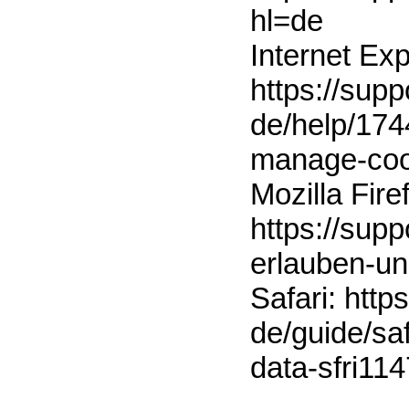
hl=de
Internet Exp
https://supp
de/help/174
manage-coo
Mozilla Fire
https://supp
erlauben-u
Safari: http
de/guide/sa
data-sfri11