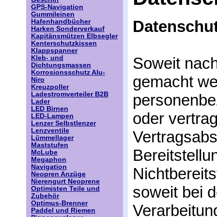
GPS-Navigation
Gummileinen
Datenschut
Hafenhandbücher
Harken Sonderverkauf
Kapitänsmützen Elbsegler
Kenterschutzkissen
Klappspanner
Kleb- und
Soweit nac
Dichtungsmassen
Korrosionsschutz Alu-
gemacht werd
Niro
Kreuzpoller
Ladestromverteiler B2B
personenbe
Lader
LED Birnen
oder vertra
LED-Lampen
Lenzer Selbstlenzer
Lenzventile
Vertragsabsc
Lümmellager
Maststufen
Bereitstellu
McLube
Megaphon
Navigation
Nichtbereits
Neopren Anzüge
Nierengurt Neoprene
soweit bei 
Optimisten Teile und
Zubehör
Optimus-Brenner
Verarbeitun
Paddel und Riemen