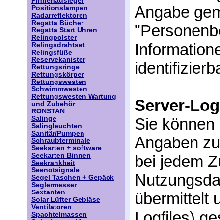
Pinnenausleger
Angabe gem
Positionslampen
Radarreflektoren
Regatta Bücher
"Personenbe
Regatta Start Uhren
Relingpolster
Informatione
Relingsdrahtset
Relingsfüße
Reservekanister
identifizier
Rettungsringe
Rettungskörper
Rettungswesten
Schwimmwesten
Rettungswesten Wartung
Server-Log
und Zubehör
RONSTAN
Salinge
Sie können
Salingleuchten
Sanitär/Pumpen
Angaben zu
Schraubterminale
Seekarten + software
Seekarten Binnen
bei jedem Z
Seekrankheit
Seenotsignale
Nutzungsdat
Segel Taschen + Gepäck
Seglermesser
Sextanten
übermittelt 
Solar Lüfter Gebläse
Ventilatoren
Logfiles) g
Spachtelmassen