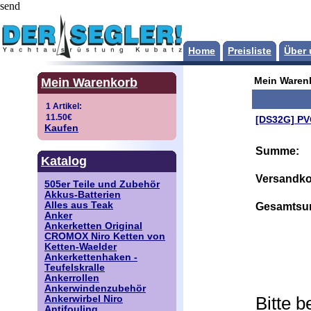
send
Home
Preisliste
Über 
Mein Warenkorb
Mein Waren
[DS32G] PV
Kaufen
Summe:
Katalog
Versandko
505er Teile und Zubehör
Akkus-Batterien
Alles aus Teak
Gesamtsu
Anker
Ankerketten Original
CROMOX Niro Ketten von
Ketten-Waelder
Ankerkettenhaken -
Teufelskralle
Ankerrollen
Ankerwindenzubehör
Bitte 
Ankerwirbel Niro
Antifouling