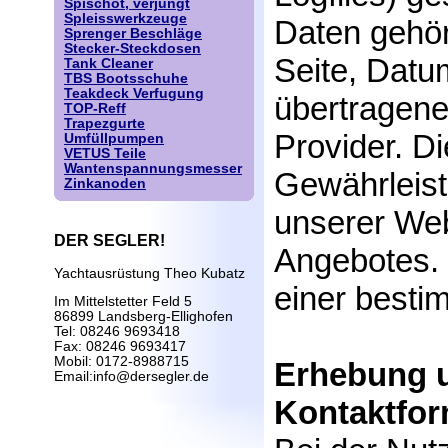
Spischot, verjüngt
Spleisswerkzeuge
Daten gehö
Sprenger Beschläge
Stecker-Steckdosen
Seite, Datu
Tank Cleaner
TBS Bootsschuhe
Teakdeck Verfugung
übertragen
TOP-Reff
Trapezgurte
Provider. D
Umfüllpumpen
VETUS Teile
Wantenspannungsmesser
Gewährleist
Zinkanoden
unserer Web
DER SEGLER!
Angebotes. 
Yachtausrüstung Theo Kubatz
einer besti
Im Mittelstetter Feld 5
86899 Landsberg-Ellighofen
Tel: 08246 9693418
Fax: 08246 9693417
Mobil: 0172-8988715
Erhebung u
Email:info@dersegler.de
Kontaktfor