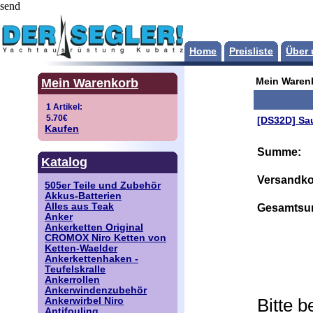
send
Home
Preisliste
Über 
Mein Warenkorb
Mein Waren
[DS32D] Sa
Kaufen
Summe:
Katalog
Versandko
505er Teile und Zubehör
Akkus-Batterien
Alles aus Teak
Gesamtsu
Anker
Ankerketten Original
CROMOX Niro Ketten von
Ketten-Waelder
Ankerkettenhaken -
Teufelskralle
Ankerrollen
Ankerwindenzubehör
Bitte 
Ankerwirbel Niro
Antifouling