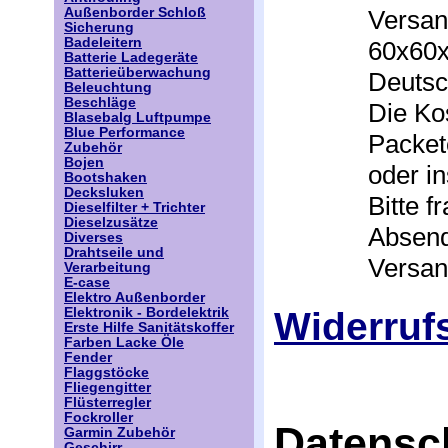
Versan
Außenborder Schloß
Sicherung
Badeleitern
60x60x
Batterie Ladegeräte
Batterieüberwachung
Deutsc
Beleuchtung
Beschläge
Die Ko
Blasebalg Luftpumpe
Blue Performance
Packet
Zubehör
Bojen
oder i
Bootshaken
Decksluken
Bitte 
Dieselfilter + Trichter
Dieselzusätze
Absend
Diverses
Drahtseile und
Versan
Verarbeitung
E-case
Elektro Außenborder
Widerruf
Elektronik - Bordelektrik
Erste Hilfe Sanitätskoffer
Farben Lacke Öle
Fender
Flaggstöcke
Fliegengitter
Flüsterregler
Fockroller
Datensc
Garmin Zubehör
Geschirr