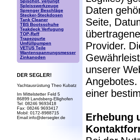
Spischot, verjüngt
Spleisswerkzeuge
Daten gehö
Sprenger Beschläge
Stecker-Steckdosen
Seite, Datu
Tank Cleaner
TBS Bootsschuhe
Teakdeck Verfugung
übertragen
TOP-Reff
Trapezgurte
Provider. D
Umfüllpumpen
VETUS Teile
Wantenspannungsmesser
Gewährleist
Zinkanoden
unserer Web
DER SEGLER!
Angebotes. 
Yachtausrüstung Theo Kubatz
einer besti
Im Mittelstetter Feld 5
86899 Landsberg-Ellighofen
Tel: 08246 9693418
Fax: 08246 9693417
Mobil: 0172-8988715
Erhebung u
Email:info@dersegler.de
Kontaktfor