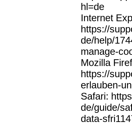
hl=de
Internet Exp
https://supp
de/help/174
manage-coo
Mozilla Fire
https://supp
erlauben-u
Safari: http
de/guide/sa
data-sfri11