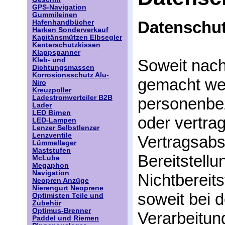
GPS-Navigation
Gummileinen
Datenschut
Hafenhandbücher
Harken Sonderverkauf
Kapitänsmützen Elbsegler
Kenterschutzkissen
Klappspanner
Kleb- und
Soweit nac
Dichtungsmassen
Korrosionsschutz Alu-
gemacht werd
Niro
Kreuzpoller
Ladestromverteiler B2B
personenbe
Lader
LED Birnen
oder vertra
LED-Lampen
Lenzer Selbstlenzer
Lenzventile
Vertragsabsc
Lümmellager
Maststufen
Bereitstellu
McLube
Megaphon
Navigation
Nichtbereits
Neopren Anzüge
Nierengurt Neoprene
soweit bei 
Optimisten Teile und
Zubehör
Optimus-Brenner
Verarbeitun
Paddel und Riemen