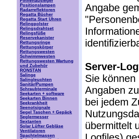
Pinnenausleger
Angabe gem
Positionslampen
Radarreflektoren
Regatta Bücher
"Personenbe
Regatta Start Uhren
Relingpolster
Informatione
Relingsdrahtset
Relingsfüße
Reservekanister
identifizier
Rettungsringe
Rettungskörper
Rettungswesten
Schwimmwesten
Rettungswesten Wartung
Server-Log
und Zubehör
RONSTAN
Salinge
Sie können
Salingleuchten
Sanitär/Pumpen
Angaben zu
Schraubterminale
Seekarten + software
Seekarten Binnen
bei jedem Z
Seekrankheit
Seenotsignale
Nutzungsdat
Segel Taschen + Gepäck
Seglermesser
Sextanten
übermittelt 
Solar Lüfter Gebläse
Ventilatoren
Logfiles) g
Spachtelmassen