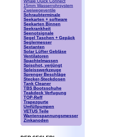
Whale Quick Connect
15mm Wasserrohrsystem
Zweiwegeventile
Schraubterminale
Seekarten + software
Seekarten Binnen
Seekrankheit
Seenotsignale
Segel Taschen + Gepäck
Seglermesser
Sextanten
Solar Lüfter Gebläse
Ventilatoren
Spachtelmassen
Spischot, verjüngt
Spleisswerkzeuge
Sprenger Beschläge
Stecker-Steckdosen
Tank Cleaner
TBS Bootsschuhe
Teakdeck Verfugung
TOP-Reff
Trapezgurte
Umfüllpumpen
VETUS Teile
Wantenspannungsmesser
Zinkanoden