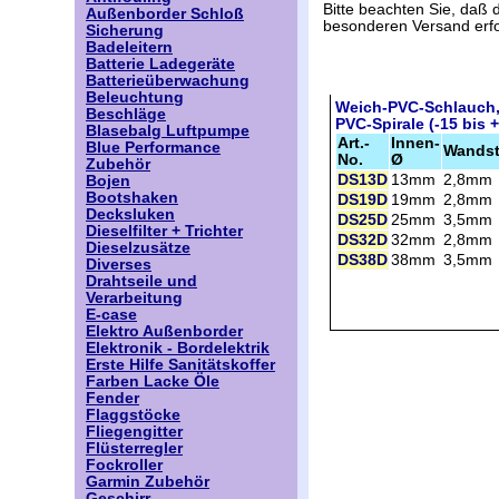
Bitte beachten Sie, daß 
Außenborder Schloß
besonderen Versand erfo
Sicherung
Badeleitern
Batterie Ladegeräte
Batterieüberwachung
Beleuchtung
Weich-PVC-Schlauch, 
Beschläge
PVC-Spirale (-15 bis 
Blasebalg Luftpumpe
Art.-
Innen-
Blue Performance
Wandst
No.
Ø
Zubehör
DS13D
13mm
2,8mm
Bojen
Bootshaken
DS19D
19mm
2,8mm
Decksluken
DS25D
25mm
3,5mm
Dieselfilter + Trichter
DS32D
32mm
2,8mm
Dieselzusätze
DS38D
38mm
3,5mm
Diverses
Drahtseile und
Verarbeitung
E-case
Elektro Außenborder
Elektronik - Bordelektrik
Erste Hilfe Sanitätskoffer
Farben Lacke Öle
Fender
Flaggstöcke
Fliegengitter
Flüsterregler
Fockroller
Garmin Zubehör
Geschirr