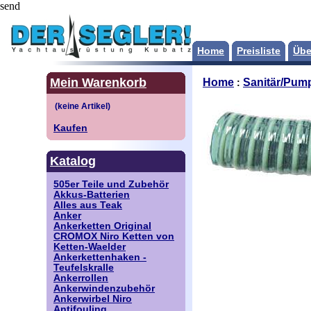
send
Home
Preisliste
Übe
Mein Warenkorb
Home
Sanitär/Pum
:
Kaufen
Katalog
505er Teile und Zubehör
Akkus-Batterien
Alles aus Teak
Anker
Ankerketten Original
CROMOX Niro Ketten von
Ketten-Waelder
Ankerkettenhaken -
Teufelskralle
Ankerrollen
Ankerwindenzubehör
Ankerwirbel Niro
Antifouling