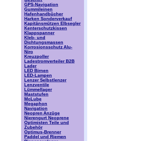
GPS-Navigation
Gummileinen
Hafenhandbücher
Harken Sonderverkauf
Kapitänsmützen Elbsegler
Kenterschutzkissen
Klappspanner
Kleb- und
Dichtungsmassen
Korrosionsschutz Alu-
Niro
Kreuzpoller
Ladestromverteiler B2B
Lader
LED Birnen
LED-Lampen
Lenzer Selbstlenzer
Lenzventile
Lümmellager
Maststufen
McLube
Megaphon
Navigation
Neopren Anzüge
Nierengurt Neoprene
Optimisten Teile und
Zubehör
Optimus-Brenner
Paddel und Riemen