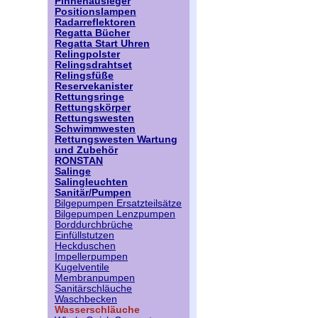
Pinnenausleger
Positionslampen
Radarreflektoren
Regatta Bücher
Regatta Start Uhren
Relingpolster
Relingsdrahtset
Relingsfüße
Reservekanister
Rettungsringe
Rettungskörper
Rettungswesten
Schwimmwesten
Rettungswesten Wartung
und Zubehör
RONSTAN
Salinge
Salingleuchten
Sanitär/Pumpen
Bilgepumpen Ersatzteilsätze
Bilgepumpen Lenzpumpen
Borddurchbrüche
Einfüllstutzen
Heckduschen
Impellerpumpen
Kugelventile
Membranpumpen
Sanitärschläuche
Waschbecken
Wasserschläuche